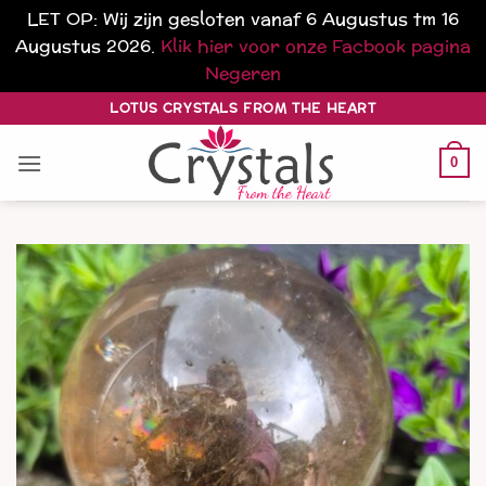
LET OP: Wij zijn gesloten vanaf 6 Augustus tm 16
Augustus 2026.
Klik hier voor onze Facbook pagina
Negeren
Ga
LOTUS CRYSTALS FROM THE HEART
naar
inhoud
0