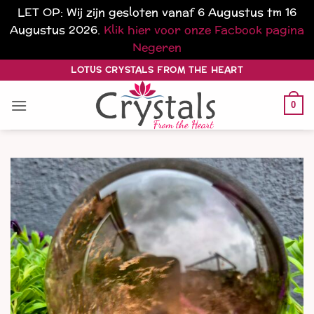
LET OP: Wij zijn gesloten vanaf 6 Augustus tm 16
Augustus 2026.
Klik hier voor onze Facbook pagina
Negeren
Ga
LOTUS CRYSTALS FROM THE HEART
naar
inhoud
0