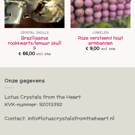
CRYSTAL SKULLS
JUWELEN
Braziliaanse
Roze versteend hout
rookkwarts/lemuur skull
armbanden
9
€
9,00
incl. btw
€
66,00
incl. btw
Onze gegevens
Lotus Crystals from the Heart
KVK-nummer: 92013392
Contact: info@lotuscrystalsfromtheheart.nl