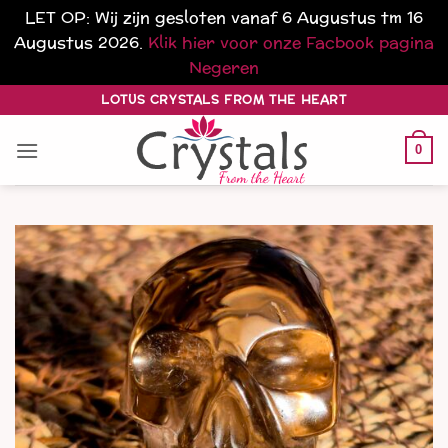
LET OP: Wij zijn gesloten vanaf 6 Augustus tm 16
Augustus 2026.
Klik hier voor onze Facbook pagina
Negeren
Ga
LOTUS CRYSTALS FROM THE HEART
naar
inhoud
0