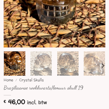
Home
/
Crystal Skulls
Braziliaanse rookkwarts/lemuur skull 19
46,00
€
incl. btw