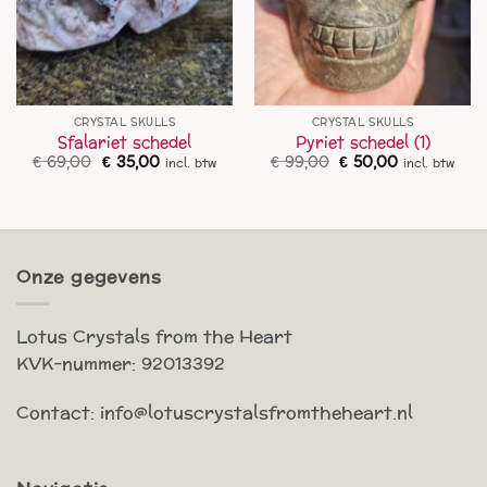
CRYSTAL SKULLS
CRYSTAL SKULLS
Sfalariet schedel
Pyriet schedel (1)
Oorspronkelijke
Huidige
Oorspronkelijke
Huidige
€
69,00
€
35,00
€
99,00
€
50,00
incl. btw
incl. btw
prijs
prijs
prijs
prijs
was:
is:
was:
is:
€ 69,00.
€ 35,00.
€ 99,00.
€ 50,00.
Onze gegevens
Lotus Crystals from the Heart
KVK-nummer: 92013392
Contact: info@lotuscrystalsfromtheheart.nl