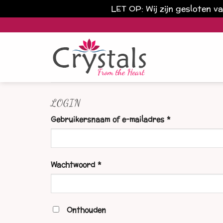
LET OP: Wij zijn gesloten 
Ga
naar
inhoud
LOGIN
Vereist
Gebruikersnaam of e-mailadres
*
Vereist
Wachtwoord
*
Onthouden