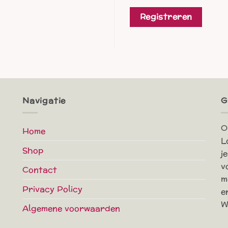
Registreren
Navigatie
G
O
Home
L
Shop
j
v
Contact
m
Privacy Policy
e
W
Algemene voorwaarden