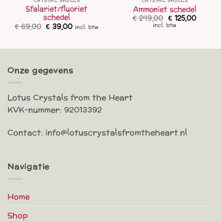
CRYSTAL SKULLS
CRYSTAL SKULLS
Sfalariet/fluoriet
Ammoniet schedel
schedel
Oorspronkelijk
Huidig
€
249,00
€
125,00
prijs
prijs
Oorspronkelijke
Huidige
€
69,00
€
39,00
incl. btw
incl. btw
was:
is:
prijs
prijs
€ 249,00.
€ 125,0
was:
is:
€ 69,00.
€ 39,00.
Onze gegevens
Lotus Crystals from the Heart
KVK-nummer: 92013392
Contact: info@lotuscrystalsfromtheheart.nl
Navigatie
Home
Shop