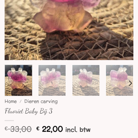
Home
/
Dieren carving
Fluoriet Baby Bij 3
Oorspronkelijke
Huidige
33,00
22,00
€
€
incl. btw
prijs
prijs