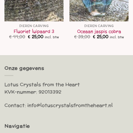
DIEREN CARVING
DIEREN CARVING
Fluoriet luipaard 3
Oceaan jaspis cobra
Oorspronkelijke
Huidige
Oorspronkelijke
Huidige
€
44,00
€
25,00
€
39,00
€
25,00
incl. btw
incl. btw
prijs
prijs
prijs
prijs
was:
is:
was:
is:
€ 44,00.
€ 25,00.
€ 39,00.
€ 25,00.
Onze gegevens
Lotus Crystals from the Heart
KVK-nummer: 92013392
Contact: info@lotuscrystalsfromtheheart.nl
Navigatie