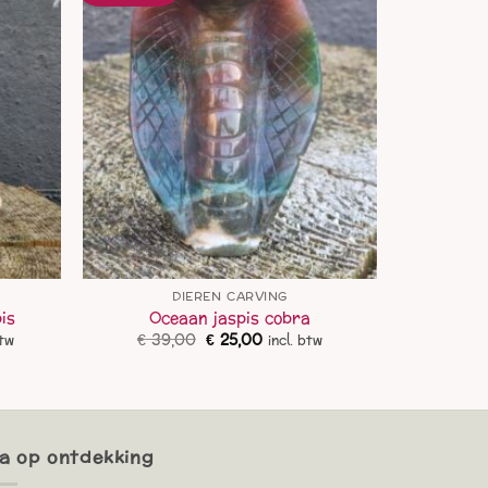
DIEREN CARVING
is
Oceaan jaspis cobra
ke
ge
Oorspronkelijke
Huidige
€
39,00
€
25,00
btw
incl. btw
prijs
prijs
was:
is:
00.
€ 39,00.
€ 25,00.
a op ontdekking