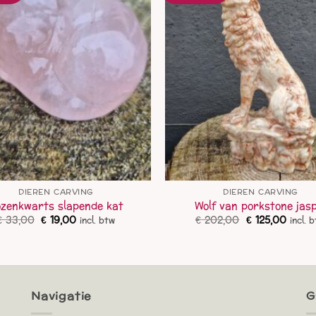
DIEREN CARVING
DIEREN CARVING
zenkwarts slapende kat
Wolf van porkstone jasp
Oorspronkelijke
Huidige
Oorspronkelij
Huidi
€
33,00
€
19,00
€
202,00
€
125,00
incl. btw
incl. 
prijs
prijs
prijs
prijs
was:
is:
was:
is:
€ 33,00.
€ 19,00.
€ 202,00.
€ 125,
Navigatie
G