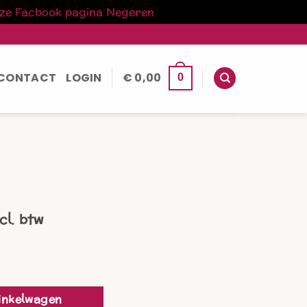
nze Facbook pagina
Negeren
CONTACT
LOGIN
€
0,00
0
kelijke
idige
ncl. btw
ijs
19,00.
inkelwagen