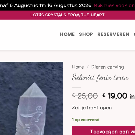
vanaf 6 Augustus tm 16 Augustus 2026.
Klik hier voor o
LOTUS CRYSTALS FROM THE HEART
HOME
SHOP
RESERVEREN
Home
/
Dieren carving
Seleniet fenix toren
Oorspron
Hu
25,00
19,00
€
€
i
prijs
pr
Zet je hart open
was:
is:
€ 25,00.
€ 
1 op voorraad
Toevoegen aan w