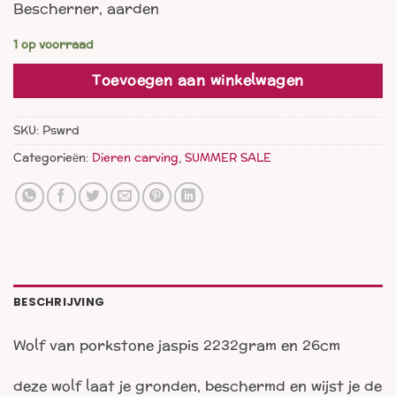
Bescherner, aarden
was:
is:
€ 202,00.
€ 125,00.
1 op voorraad
Toevoegen aan winkelwagen
SKU:
Pswrd
Categorieën:
Dieren carving
,
SUMMER SALE
BESCHRIJVING
Wolf van porkstone jaspis 2232gram en 26cm
deze wolf laat je gronden, beschermd en wijst je de