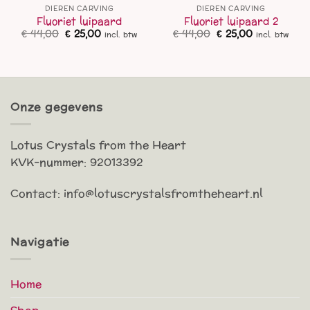
DIEREN CARVING
DIEREN CARVING
Fluoriet luipaard
Fluoriet luipaard 2
Oorspronkelijke
Huidige
Oorspronkelijke
Huidige
€
44,00
€
25,00
€
44,00
€
25,00
incl. btw
incl. btw
prijs
prijs
prijs
prijs
was:
is:
was:
is:
€ 44,00.
€ 25,00.
€ 44,00.
€ 25,00.
Onze gegevens
Lotus Crystals from the Heart
KVK-nummer: 92013392
Contact: info@lotuscrystalsfromtheheart.nl
Navigatie
Home