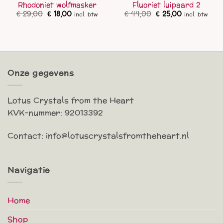
Rhodoniet wolfmasker
Fluoriet luipaard 2
Oorspronkelijke
Huidige
Oorspronkelijke
Huidige
€
29,00
€
18,00
€
44,00
€
25,00
incl. btw
incl. btw
prijs
prijs
prijs
prijs
was:
is:
was:
is:
€ 29,00.
€ 18,00.
€ 44,00.
€ 25,00.
Onze gegevens
Lotus Crystals from the Heart
KVK-nummer: 92013392
Contact: info@lotuscrystalsfromtheheart.nl
Navigatie
Home
Shop