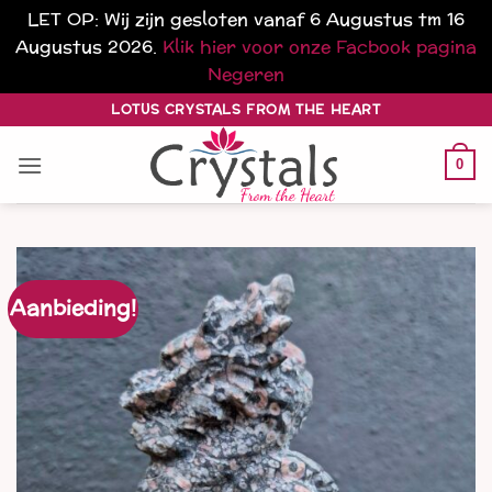
LET OP: Wij zijn gesloten vanaf 6 Augustus tm 16
Augustus 2026.
Klik hier voor onze Facbook pagina
Negeren
Ga
LOTUS CRYSTALS FROM THE HEART
naar
inhoud
0
Aanbieding!