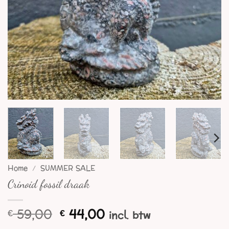
Home
/
SUMMER SALE
Crinoid fossil draak
Oorspronkelijke
Huidige
59,00
44,00
€
€
incl. btw
prijs
prijs