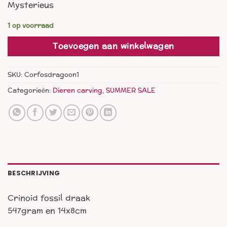
Mysterieus
was:
is:
€ 59,00.
€ 44,00.
1 op voorraad
Toevoegen aan winkelwagen
SKU:
Corfosdragoon1
Categorieën:
Dieren carving
,
SUMMER SALE
BESCHRIJVING
Crinoid fossil draak
547gram en 14x8cm