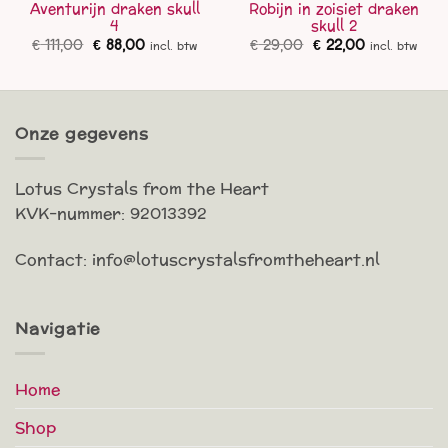
Aventurijn draken skull
Robijn in zoisiet draken
4
skull 2
Oorspronkelijke
Huidige
Oorspronkelijke
Huidige
€
111,00
€
88,00
€
29,00
€
22,00
incl. btw
incl. btw
prijs
prijs
prijs
prijs
was:
is:
was:
is:
€ 111,00.
€ 88,00.
€ 29,00.
€ 22,00.
Onze gegevens
Lotus Crystals from the Heart
KVK-nummer: 92013392
Contact: info@lotuscrystalsfromtheheart.nl
Navigatie
Home
Shop