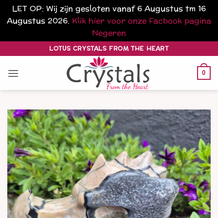
LET OP: Wij zijn gesloten vanaf 6 Augustus tm 16
Augustus 2026.
Klik hier voor onze Facbook pagina
Negeren
Ga
LOTUS CRYSTALS FROM THE HEART
naar
inhoud
0