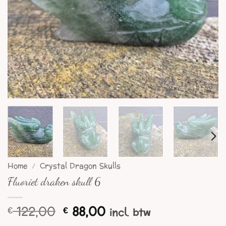
Home
/
Crystal Dragon Skulls
Fluoriet draken skull 6
Oorspronkelijke
Huidige
122,00
88,00
€
€
incl. btw
prijs
prijs