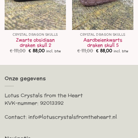
CRYSTAL DRAGON SKULLS
CRYSTAL DRAGON SKULLS
Zwarte obsidiaan
Aardbeienkwarts
draken skull 2
draken skull 5
Oorspronkelijke
Huidige
Oorspronkelijke
Huidige
€
111,00
€
88,00
€
111,00
€
88,00
incl. btw
incl. btw
prijs
prijs
prijs
prijs
was:
is:
was:
is:
€ 111,00.
€ 88,00.
€ 111,00.
€ 88,00.
Onze gegevens
Lotus Crystals from the Heart
KVK-nummer: 92013392
Contact: info@lotuscrystalsfromtheheart.nl