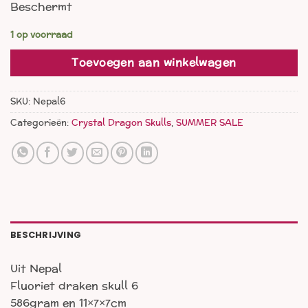
Beschermt
was:
is:
€ 122,00.
€ 88,00.
1 op voorraad
Toevoegen aan winkelwagen
SKU:
Nepal6
Categorieën:
Crystal Dragon Skulls
,
SUMMER SALE
BESCHRIJVING
Uit Nepal
Fluoriet draken skull 6
586gram en 11×7×7cm