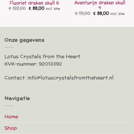
Aventurijn draken skull
Fluoriet draken skull 6
4
Oorspronkelijke
Huidige
€
122,00
€
88,00
incl. btw
prijs
prijs
Oorspronkelijke
Huidige
€
111,00
€
88,00
incl. btw
was:
is:
prijs
prijs
€ 122,00.
€ 88,00.
was:
is:
€ 111,00.
€ 88,00.
Onze gegevens
Lotus Crystals from the Heart
KVK-nummer: 92013392
Contact: info@lotuscrystalsfromtheheart.nl
Navigatie
Home
Shop