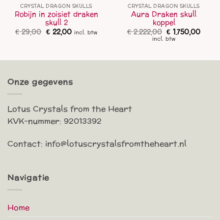
CRYSTAL DRAGON SKULLS
CRYSTAL DRAGON SKULLS
Robijn in zoisiet draken
Aura Draken skull
skull 2
koppel
Oorspronkelijke
Huidige
Oorspronkelijk
Huidi
€
29,00
€
22,00
€
2.222,00
€
1.750,00
incl. btw
prijs
prijs
prijs
prijs
incl. btw
was:
is:
was:
is:
€ 29,00.
€ 22,00.
€ 2.222,00.
€ 1.75
Onze gegevens
Lotus Crystals from the Heart
KVK-nummer: 92013392
Contact: info@lotuscrystalsfromtheheart.nl
Navigatie
Home