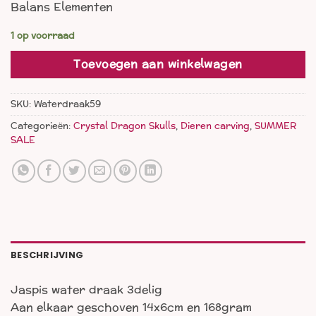
Balans Elementen
was:
is:
€ 66,00.
€ 44,00.
1 op voorraad
Toevoegen aan winkelwagen
SKU:
Waterdraak59
Categorieën:
Crystal Dragon Skulls
,
Dieren carving
,
SUMMER
SALE
BESCHRIJVING
Jaspis water draak 3delig
Aan elkaar geschoven 14x6cm en 168gram