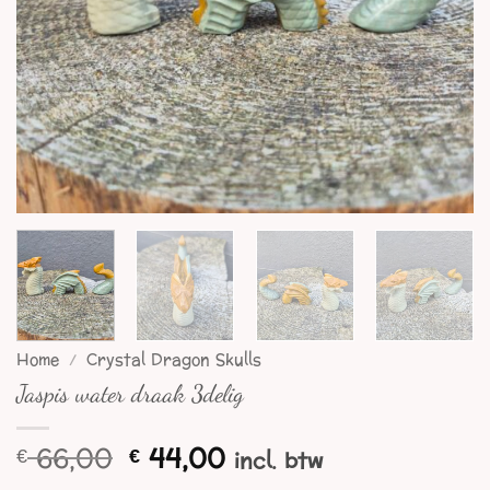
Home
/
Crystal Dragon Skulls
Jaspis water draak 3delig
Oorspronkelijke
Huidige
66,00
44,00
€
€
incl. btw
prijs
prijs