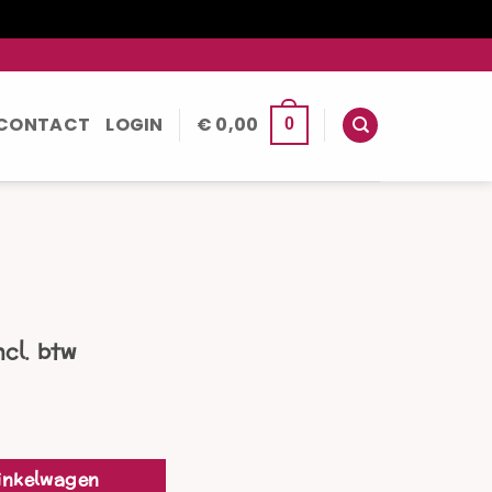
CONTACT
LOGIN
€
0,00
0
kelijke
uidige
ncl. btw
rijs
:
 24,00.
inkelwagen