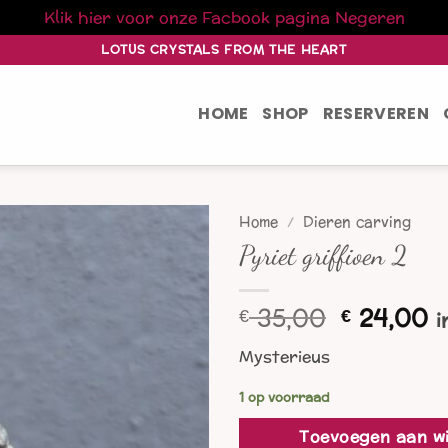
Klik hier voor onze Facbook pagina
Negeren
LOTUS CRYSTALS FROM THE HEART
HOME
SHOP
RESERVEREN
Home
/
Dieren carving
Pyriet griffioen 2
Oorspron
H
35,00
24,00
€
€
i
prijs
p
Mysterieus
was:
is
€ 35,00.
€
1 op voorraad
Toevoegen aan w