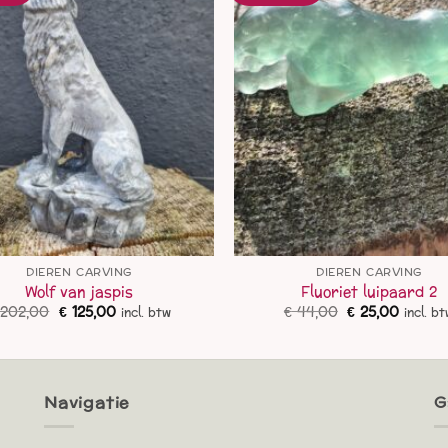
DIEREN CARVING
DIEREN CARVING
Wolf van jaspis
Fluoriet luipaard 2
Oorspronkelijke
Huidige
Oorspronkelij
Huidig
202,00
€
125,00
€
44,00
€
25,00
incl. btw
incl. b
prijs
prijs
prijs
prijs
was:
is:
was:
is:
€ 202,00.
€ 125,00.
€ 44,00.
€ 25,00
Navigatie
G