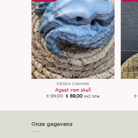
DIEREN CARVING
d 3
Agaat ram skull
lijke
dige
Oorspronkelijke
Huidige
€
99,00
€
69,00
€
l. btw
incl. btw
js
prijs
prijs
was:
is:
5,00.
€ 99,00.
€ 69,00.
Onze gegevens