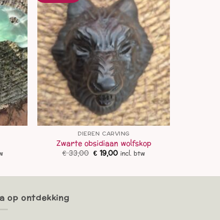
DIEREN CARVING
Zwarte obsidiaan wolfskop
ke
e
Oorspronkelijke
Huidige
€
33,00
€
19,00
tw
incl. btw
prijs
prijs
was:
is:
.
€ 33,00.
€ 19,00.
a op ontdekking