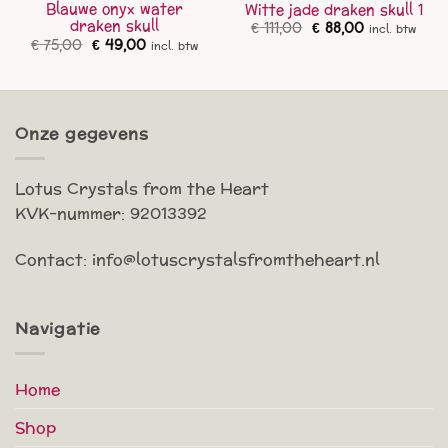
Blauwe onyx water
Witte jade draken skull 1
draken skull
Oorspronkelijke
Huidige
€
111,00
€
88,00
incl. btw
prijs
prijs
Oorspronkelijke
Huidige
€
75,00
€
49,00
incl. btw
was:
is:
prijs
prijs
€ 111,00.
€ 88,00.
was:
is:
€ 75,00.
€ 49,00.
Onze gegevens
Lotus Crystals from the Heart
KVK-nummer: 92013392
Contact: info@lotuscrystalsfromtheheart.nl
Navigatie
Home
Shop