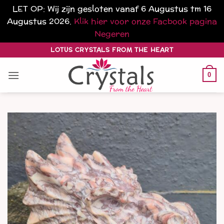
LET OP: Wij zijn gesloten vanaf 6 Augustus tm 16
Augustus 2026.
Klik hier voor onze Facbook pagina
Negeren
Ga
LOTUS CRYSTALS FROM THE HEART
naar
inhoud
0