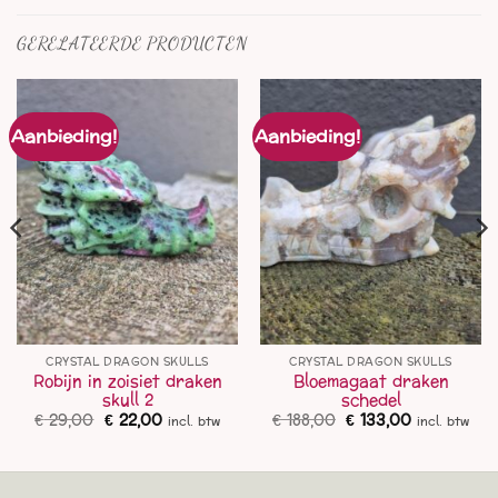
GERELATEERDE PRODUCTEN
Aanbieding!
Aanbieding!
CRYSTAL DRAGON SKULLS
CRYSTAL DRAGON SKULLS
Robijn in zoisiet draken
Bloemagaat draken
skull 2
schedel
Oorspronkelijke
Huidige
Oorspronkelijke
Huidige
€
29,00
€
22,00
€
188,00
€
133,00
incl. btw
incl. btw
prijs
prijs
prijs
prijs
was:
is:
was:
is:
€ 29,00.
€ 22,00.
€ 188,00.
€ 133,00.