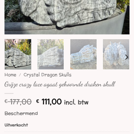
Home
/
Crystal Dragon Skulls
Grijze crazy lace agaat gehoornde draken skull
Oorspronkelijke
Huidige
177,00
111,00
€
€
incl. btw
prijs
prijs
Beschermend
was:
is:
€ 177,00.
€ 111,00.
Uitverkocht