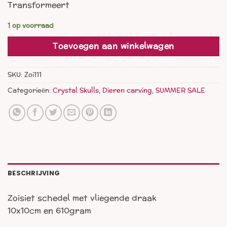
Transformeert
was:
is:
€ 122,00.
€ 66,00.
1 op voorraad
Toevoegen aan winkelwagen
SKU:
Zoi111
Categorieën:
Crystal Skulls
,
Dieren carving
,
SUMMER SALE
BESCHRIJVING
Zoisiet schedel met vliegende draak
10x10cm en 610gram