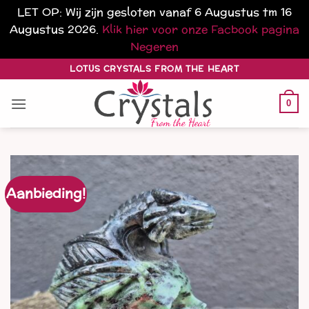
LET OP: Wij zijn gesloten vanaf 6 Augustus tm 16
Augustus 2026.
Klik hier voor onze Facbook pagina
Negeren
Ga
LOTUS CRYSTALS FROM THE HEART
naar
inhoud
0
Aanbieding!