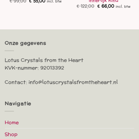
Innerlijk Kind
Oorspronkelijke
Huidige
€
99,00
€
55,00
incl. btw
prijs
prijs
Oorspronkelijke
Huidige
€
122,00
€
66,00
incl. btw
was:
is:
prijs
prijs
€ 99,00.
€ 55,00.
was:
is:
€ 122,00.
€ 66,00.
Onze gegevens
Lotus Crystals from the Heart
KVK-nummer: 92013392
Contact: info@lotuscrystalsfromtheheart.nl
Navigatie
Home
Shop