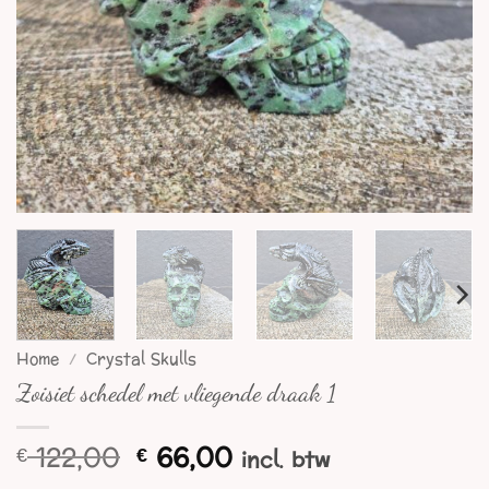
Home
/
Crystal Skulls
Zoisiet schedel met vliegende draak 1
Oorspronkelijke
Huidige
122,00
66,00
€
€
incl. btw
prijs
prijs