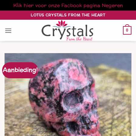
Klik hier voor onze Facbook pagina
Negeren
Ga
LOTUS CRYSTALS FROM THE HEART
naar
inhoud
0
Aanbieding!