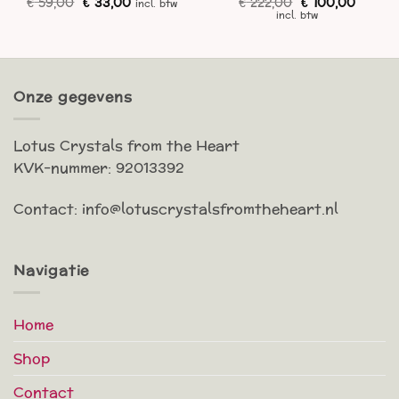
Oorspronkelijke
Huidige
Oorspronkelijk
Huidig
€
59,00
€
33,00
€
222,00
€
100,00
incl. btw
prijs
prijs
prijs
prijs
incl. btw
was:
is:
was:
is:
€ 59,00.
€ 33,00.
€ 222,00.
€ 100,0
Onze gegevens
Lotus Crystals from the Heart
KVK-nummer: 92013392
Contact: info@lotuscrystalsfromtheheart.nl
Navigatie
Home
Shop
Contact