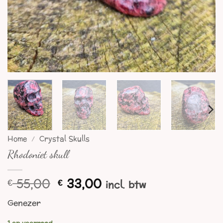
Home
/
Crystal Skulls
Rhodoniet skull
Oorspronkelijke
Huidige
55,00
33,00
€
€
incl. btw
prijs
prijs
Genezer
was:
is:
€ 55,00.
€ 33,00.