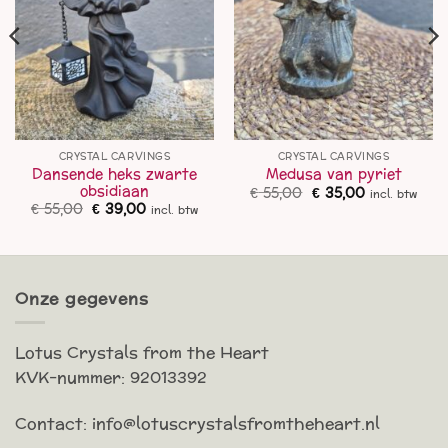
CRYSTAL CARVINGS
CRYSTAL CARVINGS
Dansende heks zwarte
Medusa van pyriet
obsidiaan
Oorspronkelijke
Huidige
€
55,00
€
35,00
incl. btw
prijs
prijs
Oorspronkelijke
Huidige
€
55,00
€
39,00
incl. btw
was:
is:
prijs
prijs
€ 55,00.
€ 35,00.
was:
is:
€ 55,00.
€ 39,00.
Onze gegevens
Lotus Crystals from the Heart
KVK-nummer: 92013392
Contact: info@lotuscrystalsfromtheheart.nl