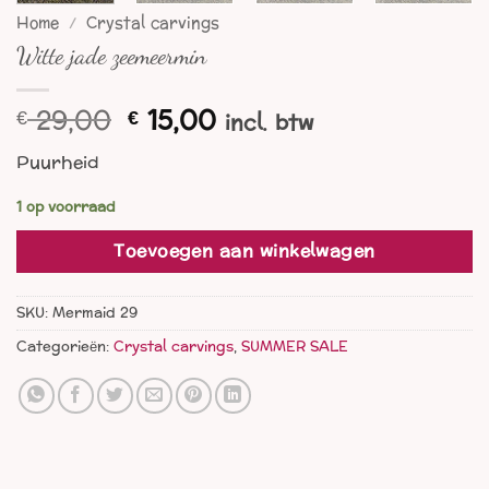
Home
/
Crystal carvings
Witte jade zeemeermin
Oorspronkelijke
Huidige
29,00
15,00
€
€
incl. btw
prijs
prijs
Puurheid
was:
is:
€ 29,00.
€ 15,00.
1 op voorraad
Toevoegen aan winkelwagen
SKU:
Mermaid 29
Categorieën:
Crystal carvings
,
SUMMER SALE