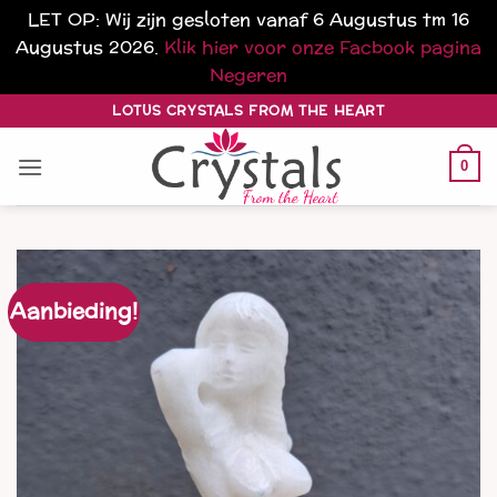
LET OP: Wij zijn gesloten vanaf 6 Augustus tm 16
Augustus 2026.
Klik hier voor onze Facbook pagina
Negeren
Ga
LOTUS CRYSTALS FROM THE HEART
naar
inhoud
0
Aanbieding!