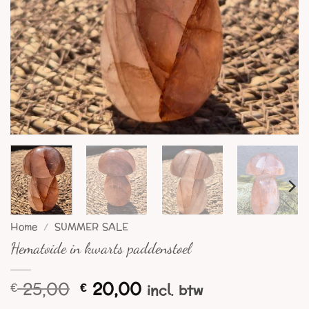
Home
/
SUMMER SALE
Hematoide in kwarts paddenstoel
Oorspronkelijke
Huidige
25,00
20,00
€
€
incl. btw
prijs
prijs