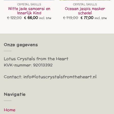
CRYSTAL SKULLS
CRYSTAL SKULLS
Witte jade samoerai en
Oceaan jaspis masker
Innerlijk Kind
schedel
Oorspronkelijke
Huidige
Oorspronkelijke
Huidige
€
122,00
€
66,00
€
149,00
€
77,00
incl. btw
incl. btw
prijs
prijs
prijs
prijs
was:
is:
was:
is:
€ 122,00.
€ 66,00.
€ 149,00.
€ 77,00.
Onze gegevens
Lotus Crystals from the Heart
KVK-nummer: 92013392
Contact: info@lotuscrystalsfromtheheart.nl
Navigatie
Home