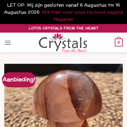
LET OP: Wij zijn gesloten vanaf 6 Augustus tm 16
Augustus 2026.
Klik hier voor onze Facbook pagina
Negeren
Ga
LOTUS CRYSTALS FROM THE HEART
naar
inhoud
0
Aanbieding!