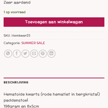
Zeer aardend
was:
is:
€ 25,00.
€ 20,00.
1 op voorraad
Toevoegen aan winkelwagen
SKU:
Hemkwar25
Categorie:
SUMMER SALE
BESCHRIJVING
Hematoide kwarts (rode hematiet in bergkristal)
paddenstoel
198gram en 8x5cm