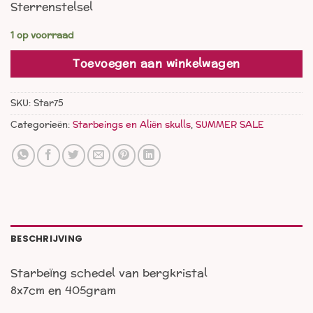
Sterrenstelsel
was:
is:
€ 75,00.
€ 55,00.
1 op voorraad
Toevoegen aan winkelwagen
SKU:
Star75
Categorieën:
Starbeings en Aliën skulls
,
SUMMER SALE
BESCHRIJVING
Starbeïng schedel van bergkristal
8x7cm en 405gram