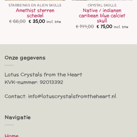
STARBEINGS EN ALIËN SKULLS
CRYSTAL SKULLS
Amethist sterren
Native / indianen
schedel
caribean blue calciet
skull
Oorspronkelijke
Huidige
€
66,00
€
35,00
incl. btw
prijs
prijs
Oorspronkelijke
Huidige
€
144,00
€
75,00
incl. btw
was:
is:
prijs
prijs
€ 66,00.
€ 35,00.
was:
is:
€ 144,00.
€ 75,00.
Onze gegevens
Lotus Crystals from the Heart
KVK-nummer: 92013392
Contact: info@lotuscrystalsfromtheheart.nl
Navigatie
Home