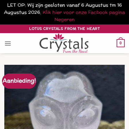
LET OP: Wij zijn gesloten vanaf 6 Augustus tm 16
Augustus 2026.
Klik hier voor onze Facbook pagina
Negeren
Ga
LOTUS CRYSTALS FROM THE HEART
naar
inhoud
0
Aanbieding!