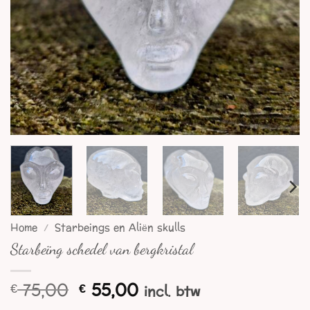
Home
/
Starbeings en Aliën skulls
Starbeïng schedel van bergkristal
Oorspronkelijke
Huidige
75,00
55,00
€
€
incl. btw
prijs
prijs