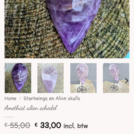
Home
/
Starbeings en Aliën skulls
Amethist alien schedel
Oorspronkelijke
Huidige
55,00
33,00
€
€
incl. btw
prijs
prijs