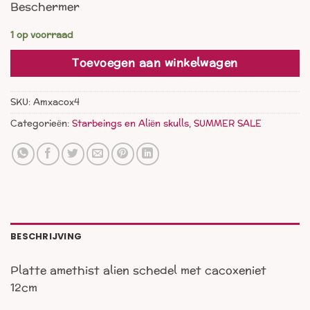
Beschermer
was:
is:
€ 55,00.
€ 33,00.
1 op voorraad
Toevoegen aan winkelwagen
SKU:
Amxacox4
Categorieën:
Starbeings en Aliën skulls
,
SUMMER SALE
BESCHRIJVING
Platte amethist alien schedel met cacoxeniet
12cm