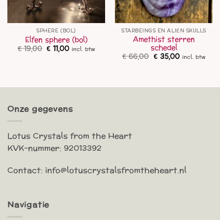
SPHERE (BOL)
STARBEINGS EN ALIËN SKULLS
Amethist sterren
Elfen sphere (bol)
schedel
Oorspronkelijke
Huidige
€
19,00
€
11,00
incl. btw
prijs
prijs
Oorspronkelijke
Huidige
€
66,00
€
35,00
incl. btw
was:
is:
prijs
prijs
€ 19,00.
€ 11,00.
was:
is:
€ 66,00.
€ 35,00.
Onze gegevens
Lotus Crystals from the Heart
KVK-nummer: 92013392
Contact: info@lotuscrystalsfromtheheart.nl
Navigatie