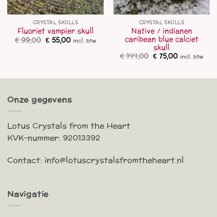
CRYSTAL SKULLS
CRYSTAL SKULLS
Native / indianen
Fluoriet vampier skull
caribean blue calciet
Oorspronkelijke
Huidige
€
99,00
€
55,00
incl. btw
prijs
prijs
skull
was:
is:
Oorspronkelijke
Huidige
€
144,00
€
75,00
incl. btw
€ 99,00.
€ 55,00.
prijs
prijs
was:
is:
€ 144,00.
€ 75,00.
Onze gegevens
Lotus Crystals from the Heart
KVK-nummer: 92013392
Contact: info@lotuscrystalsfromtheheart.nl
Navigatie