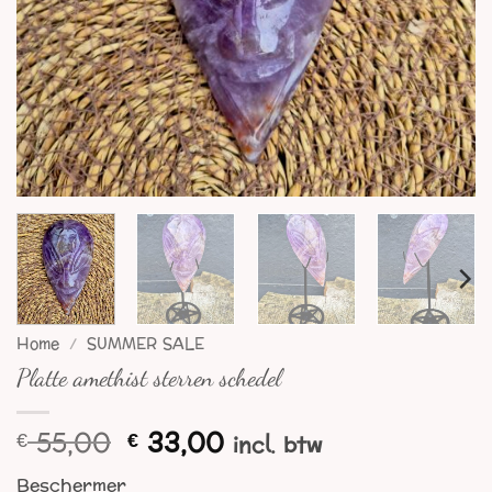
Home
/
SUMMER SALE
Platte amethist sterren schedel
Oorspronkelijke
Huidige
55,00
33,00
€
€
incl. btw
prijs
prijs
Beschermer