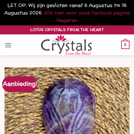
LET OP: Wij zijn gesloten vanaf 6 Augustus tm 16
Augustus 2026.
Klik hier voor onze Facbook pagina
Negeren
Ga
LOTUS CRYSTALS FROM THE HEART
naar
inhoud
0
Aanbieding!