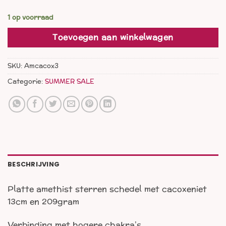
was:
is:
€ 55,00.
€ 33,00.
1 op voorraad
Toevoegen aan winkelwagen
SKU:
Amcacox3
Categorie:
SUMMER SALE
BESCHRIJVING
Platte amethist sterren schedel met cacoxeniet
13cm en 209gram
Verbinding met hogere chakra’s