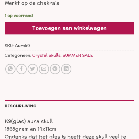
Werkt op de chakra’s
was:
is:
€ 77,00.
€ 39,00.
1 op voorraad
Toevoegen aan winkelwagen
SKU:
Aurak9
Categorieën:
Crystal Skulls
,
SUMMER SALE
BESCHRIJVING
K9(glas) aura skull
1868gram en 14x11cm
Ondanks dat het glas is heeft deze skull veel te