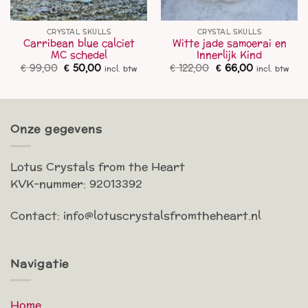
CRYSTAL SKULLS
CRYSTAL SKULLS
Carribean blue calciet
Witte jade samoerai en
MC schedel
Innerlijk Kind
Oorspronkelijke
Huidige
Oorspronkelijke
Huidige
€
99,00
€
50,00
€
122,00
€
66,00
incl. btw
incl. btw
prijs
prijs
prijs
prijs
was:
is:
was:
is:
€ 99,00.
€ 50,00.
€ 122,00.
€ 66,00.
Onze gegevens
Lotus Crystals from the Heart
KVK-nummer: 92013392
Contact: info@lotuscrystalsfromtheheart.nl
Navigatie
Home