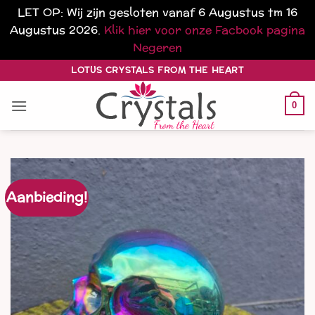
LET OP: Wij zijn gesloten vanaf 6 Augustus tm 16
Augustus 2026.
Klik hier voor onze Facbook pagina
Negeren
Ga
LOTUS CRYSTALS FROM THE HEART
naar
inhoud
0
Aanbieding!