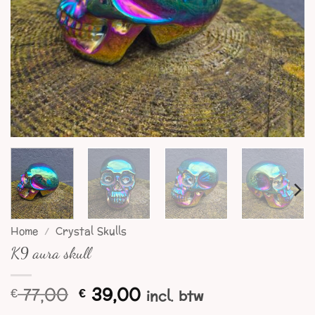
Home
/
Crystal Skulls
K9 aura skull
Oorspronkelijke
Huidige
77,00
39,00
€
€
incl. btw
prijs
prijs