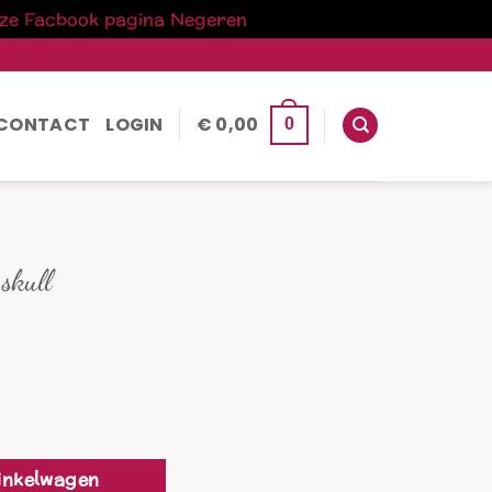
nze Facbook pagina
Negeren
CONTACT
LOGIN
€
0,00
0
 skull
inkelwagen