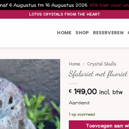
vanaf 6 Augustus tm 16 Augustus 2026.
Klik hier voor o
LOTUS CRYSTALS FROM THE HEART
HOME
SHOP
RESERVEREN
Home
/
Crystal Skulls
Sfalariet met fluoriet
149,00
€
incl. btw
Aardend
1 op voorraad
Toevoegen aan w