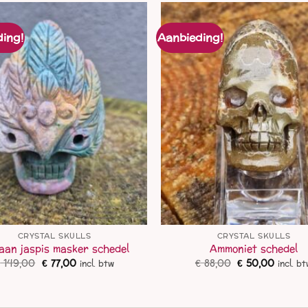
ing!
Aanbieding!
CRYSTAL SKULLS
CRYSTAL SKULLS
aan jaspis masker schedel
Ammoniet schedel
Oorspronkelijke
Huidige
Oorspronkelij
Huidig
€
149,00
€
77,00
€
88,00
€
50,00
incl. btw
incl. b
prijs
prijs
prijs
prijs
was:
is:
was:
is:
€ 149,00.
€ 77,00.
€ 88,00.
€ 50,0