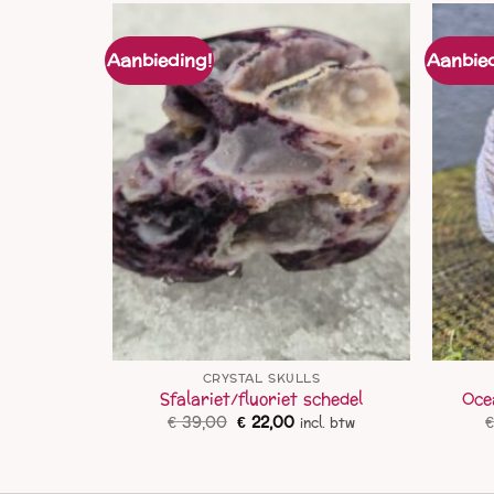
Aanbieding!
Aanbied
S
CRYSTAL SKULLS
kull
Sfalariet/fluoriet schedel
Oce
lijke
dige
Oorspronkelijke
Huidige
€
39,00
€
22,00
l. btw
incl. btw
js
prijs
prijs
was:
is:
5,00.
€ 39,00.
€ 22,00.