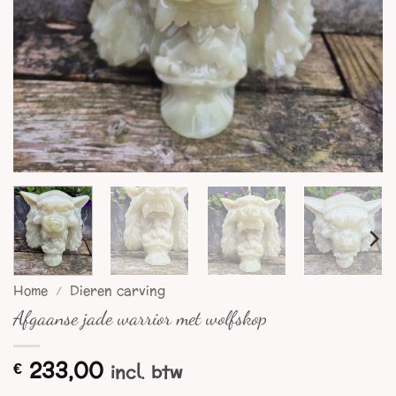
Home
/
Dieren carving
Afgaanse jade warrior met wolfskop
233,00
€
incl. btw