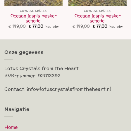
CRYSTAL SKULLS
CRYSTAL SKULLS
Oceaan jaspis masker
Oceaan jaspis masker
schedel
schedel
Oorspronkelijke
Huidige
Oorspronkelijke
Huidige
€
149,00
€
77,00
€
149,00
€
77,00
incl. btw
incl. btw
prijs
prijs
prijs
prijs
was:
is:
was:
is:
€ 149,00.
€ 77,00.
€ 149,00.
€ 77,00.
Onze gegevens
Lotus Crystals from the Heart
KVK-nummer: 92013392
Contact: info@lotuscrystalsfromtheheart.nl
Navigatie
Home