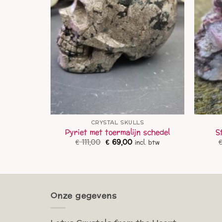
S
CRYSTAL SKULLS
ull
Pyriet met toermalijn schedel
S
lijke
uidige
Oorspronkelijke
Huidige
€
111,00
€
69,00
ncl. btw
incl. btw
ijs
prijs
prijs
:
was:
is:
 249,00.
€ 111,00.
€ 69,00.
Onze gegevens