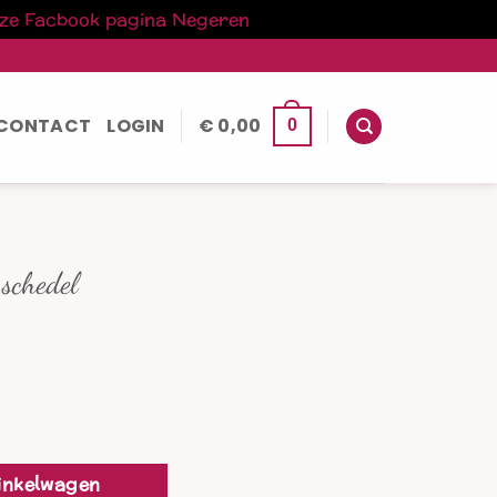
nze Facbook pagina
Negeren
CONTACT
LOGIN
€
0,00
0
 schedel
inkelwagen