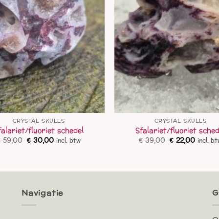
CRYSTAL SKULLS
CRYSTAL SKULLS
falariet/fluoriet schedel
Sfalariet/fluoriet sched
Oorspronkelijke
Huidige
Oorspronkelij
Huidig
€
59,00
€
30,00
€
39,00
€
22,00
incl. btw
incl. b
prijs
prijs
prijs
prijs
was:
is:
was:
is:
€ 59,00.
€ 30,00.
€ 39,00.
€ 22,00
Navigatie
G