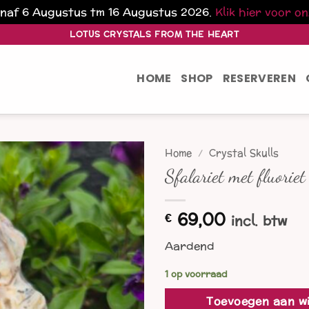
vanaf 6 Augustus tm 16 Augustus 2026.
Klik hier voor o
LOTUS CRYSTALS FROM THE HEART
HOME
SHOP
RESERVEREN
Home
/
Crystal Skulls
Sfalariet met fluoriet
69,00
€
incl. btw
Aardend
1 op voorraad
Toevoegen aan w