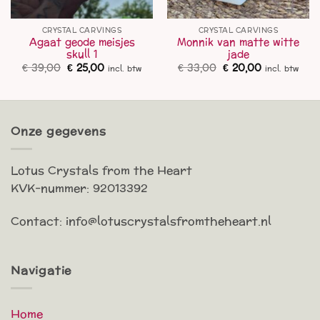
CRYSTAL CARVINGS
CRYSTAL CARVINGS
Agaat geode meisjes
Monnik van matte witte
skull 1
jade
Oorspronkelijke
Huidige
Oorspronkelijke
Huidige
€
39,00
€
25,00
€
33,00
€
20,00
incl. btw
incl. btw
prijs
prijs
prijs
prijs
was:
is:
was:
is:
€ 39,00.
€ 25,00.
€ 33,00.
€ 20,00.
Onze gegevens
Lotus Crystals from the Heart
KVK-nummer: 92013392
Contact: info@lotuscrystalsfromtheheart.nl
Navigatie
Home