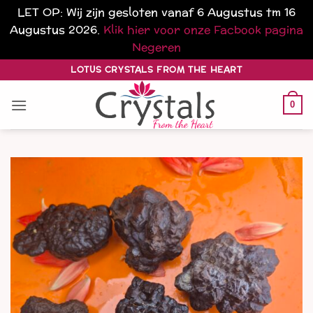
LET OP: Wij zijn gesloten vanaf 6 Augustus tm 16
Augustus 2026.
Klik hier voor onze Facbook pagina
Negeren
Ga
LOTUS CRYSTALS FROM THE HEART
naar
inhoud
0