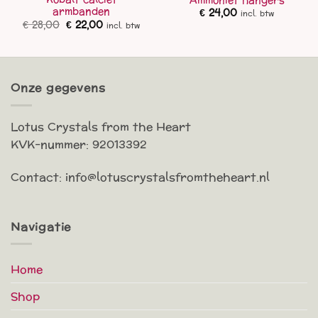
Ammoniet hangers
armbanden
€
24,00
incl. btw
Oorspronkelijke
Huidige
€
28,00
€
22,00
incl. btw
prijs
prijs
was:
is:
€ 28,00.
€ 22,00.
Onze gegevens
Lotus Crystals from the Heart
KVK-nummer: 92013392
Contact: info@lotuscrystalsfromtheheart.nl
Navigatie
Home
Shop