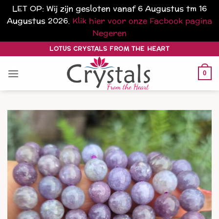
LET OP: Wij zijn gesloten vanaf 6 Augustus tm 16
Augustus 2026.
Klik hier voor onze Facbook pagina
Negeren
Ga
LOTUS CRYSTALS FROM THE HEART
naar
inhoud
0