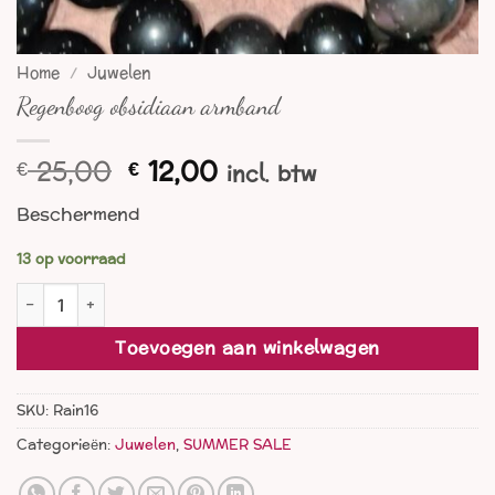
Home
/
Juwelen
Regenboog obsidiaan armband
Oorspronkelijke
Huidige
25,00
12,00
€
€
incl. btw
prijs
prijs
Beschermend
was:
is:
€ 25,00.
€ 12,00.
13 op voorraad
Regenboog obsidiaan armband aantal
Toevoegen aan winkelwagen
SKU:
Rain16
Categorieën:
Juwelen
,
SUMMER SALE