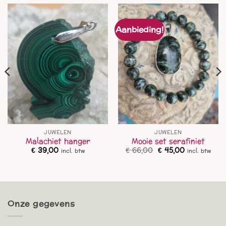
Aanbieding!
JUWELEN
JUWELEN
Malachiet hanger
Mooie set serafiniet
Oorspronkelijke
Huidige
€
39,00
€
66,00
€
45,00
incl. btw
incl. btw
prijs
prijs
was:
is:
€ 66,00.
€ 45,00.
Onze gegevens