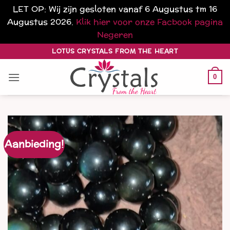
LET OP: Wij zijn gesloten vanaf 6 Augustus tm 16
Augustus 2026.
Klik hier voor onze Facbook pagina
Negeren
Ga
LOTUS CRYSTALS FROM THE HEART
naar
inhoud
0
Aanbieding!