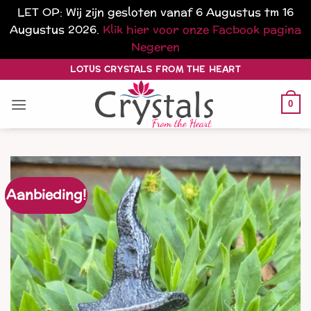
LET OP: Wij zijn gesloten vanaf 6 Augustus tm 16
Augustus 2026.
Klik hier voor onze Facbook pagina
Negeren
Ga
LOTUS CRYSTALS FROM THE HEART
naar
inhoud
0
Aanbieding!