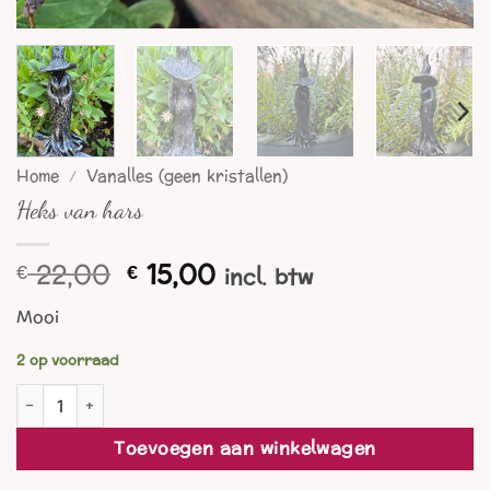
Home
/
Vanalles (geen kristallen)
Heks van hars
Oorspronkelijke
Huidige
22,00
15,00
€
€
incl. btw
prijs
prijs
Mooi
was:
is:
€ 22,00.
€ 15,00.
2 op voorraad
Heks van hars aantal
Toevoegen aan winkelwagen