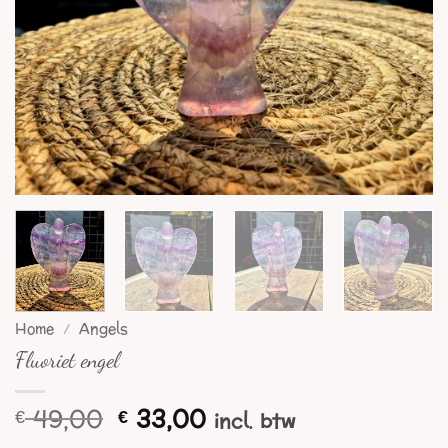
Home
/
Angels
Fluoriet engel
Oorspronkelijke
Huidige
49,00
33,00
€
€
incl. btw
prijs
prijs