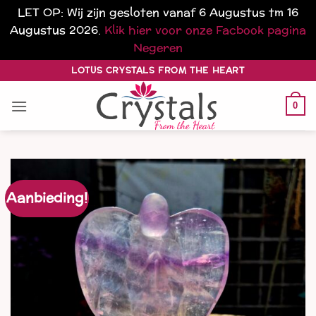
LET OP: Wij zijn gesloten vanaf 6 Augustus tm 16
Augustus 2026.
Klik hier voor onze Facbook pagina
Negeren
Ga
LOTUS CRYSTALS FROM THE HEART
naar
inhoud
0
Aanbieding!