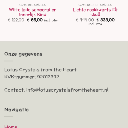
CRYSTAL SKULLS
CRYSTAL ELF SKULLS
Witte jade samoerai en
Lichte rookkwarts Elf
Innerlijk Kind
skull
Oorspronkelijke
Huidige
Oorspronkelijk
Huidig
€
122,00
€
66,00
€
444,00
€
333,00
incl. btw
prijs
prijs
prijs
prijs
incl. btw
was:
is:
was:
is:
€ 122,00.
€ 66,00.
€ 444,00.
€ 333,
Onze gegevens
Lotus Crystals from the Heart
KVK-nummer: 92013392
Contact: info@lotuscrystalsfromtheheart.nl
Navigatie
Home