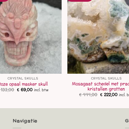
CRYSTAL SKULLS
CRYSTAL SKULLS
Mosagaat schedel met pra
Roze opaal masker skull
kristallen grotten
Oorspronkelijke
Huidige
133,00
€
69,00
incl. btw
prijs
prijs
Oorspronkelij
Huidi
€
444,00
€
222,00
incl. 
was:
is:
prijs
prijs
€ 133,00.
€ 69,00.
was:
is:
€ 444,00.
€ 222
Navigatie
G