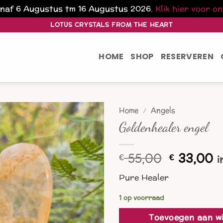
vanaf 6 Augustus tm 16 Augustus 2026.
Klik hier voor o
LOTUS CRYSTALS FROM THE HEART
HOME
SHOP
RESERVEREN
Home
/
Angels
Goldenhealer engel
Oorspron
H
55,00
33,00
€
€
i
prijs
p
Pure Healer
was:
is
€ 55,00.
€
1 op voorraad
Toevoegen aan w