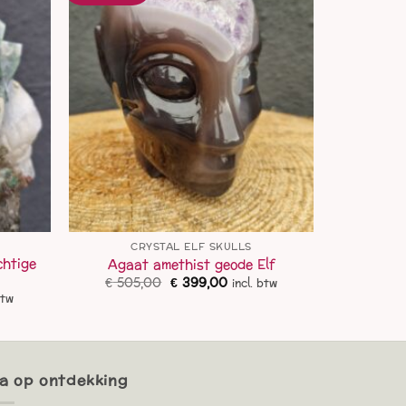
CRYSTAL ELF SKULLS
chtige
Agaat amethist geode Elf
Oorspronkelijke
Huidige
€
505,00
€
399,00
incl. btw
prijs
prijs
ke
ge
btw
was:
is:
€ 505,00.
€ 399,00.
,00.
a op ontdekking