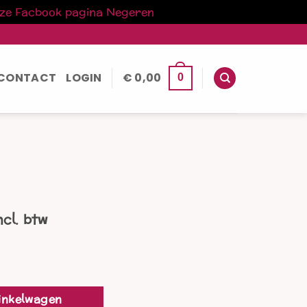
nze Facbook pagina
Negeren
CONTACT
LOGIN
€
0,00
0
kelijke
uidige
ncl. btw
rijs
:
 33,00.
inkelwagen