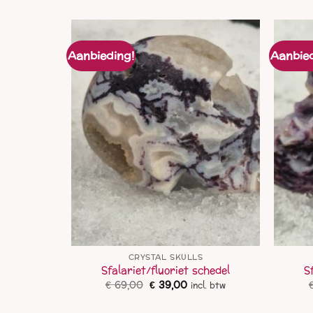
Aanbieding!
Aanbied
S
CRYSTAL SKULLS
el
Sfalariet/fluoriet schedel
S
lijke
idige
Oorspronkelijke
Huidige
€
69,00
€
39,00
ncl. btw
incl. btw
ijs
prijs
prijs
was:
is: