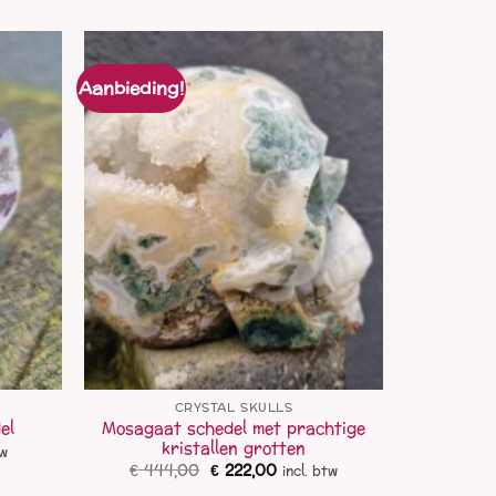
Aanbieding!
CRYSTAL SKULLS
Mosagaat schedel met prachtige
el
kristallen grotten
ke
e
tw
Oorspronkelijke
Huidige
€
444,00
€
222,00
incl. btw
prijs
prijs