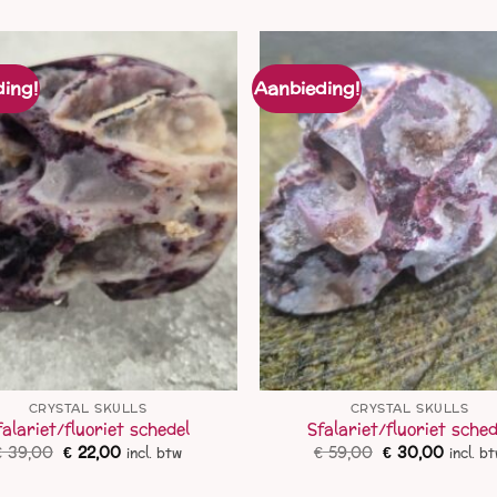
ing!
Aanbieding!
CRYSTAL SKULLS
CRYSTAL SKULLS
falariet/fluoriet schedel
Sfalariet/fluoriet sched
Oorspronkelijke
Huidige
Oorspronkelij
Huidig
€
39,00
€
22,00
€
59,00
€
30,00
incl. btw
incl. b
prijs
prijs
prijs
prijs
was:
is:
was:
is: