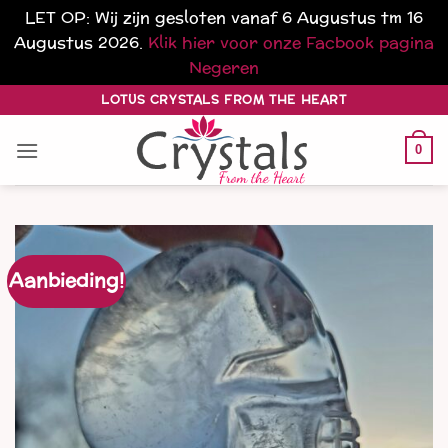
LET OP: Wij zijn gesloten vanaf 6 Augustus tm 16
Augustus 2026.
Klik hier voor onze Facbook pagina
Negeren
Ga
LOTUS CRYSTALS FROM THE HEART
naar
inhoud
0
Aanbieding!