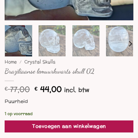
Home
/
Crystal Skulls
Braziliaanse lemuurkwarts skull 02
Oorspronkelijke
Huidige
77,00
44,00
€
€
incl. btw
prijs
prijs
Puurheid
was:
is:
€ 77,00.
€ 44,00.
1 op voorraad
Toevoegen aan winkelwagen