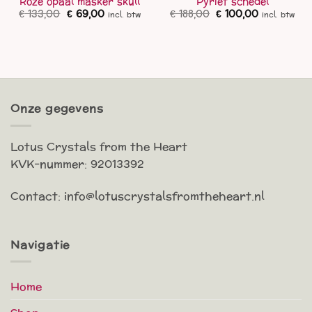
Roze opaal masker skull
Pyriet schedel
ke
ge
Oorspronkelijke
Huidige
Oorspronkelijke
Huidige
€
133,00
€
69,00
€
188,00
€
100,00
incl. btw
incl. btw
prijs
prijs
prijs
prijs
was:
is:
was:
is:
00.
€ 133,00.
€ 69,00.
€ 188,00.
€ 100,00.
Onze gegevens
Lotus Crystals from the Heart
KVK-nummer: 92013392
Contact: info@lotuscrystalsfromtheheart.nl
Navigatie
Home