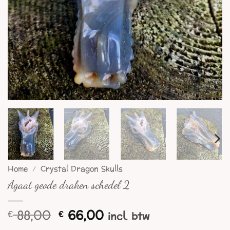
Home
/
Crystal Dragon Skulls
Agaat geode draken schedel 2
Oorspronkelijke
Huidige
88,00
66,00
€
€
incl. btw
prijs
prijs