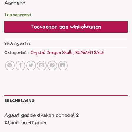
Aardend
was:
is:
€ 88,00.
€ 66,00.
1 op voorraad
Toevoegen aan winkelwagen
SKU:
Agaat88
Categorieën:
Crystal Dragon Skulls
,
SUMMER SALE
BESCHRIJVING
Agaat geode draken schedel 2
12,5cm en 411gram