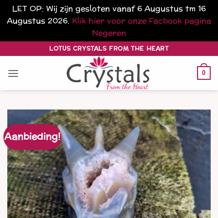
LET OP: Wij zijn gesloten vanaf 6 Augustus tm 16
Augustus 2026.
Klik hier voor onze Facbook pagina
Negeren
Ga
LOTUS CRYSTALS FROM THE HEART
naar
inhoud
0
Aanbieding!