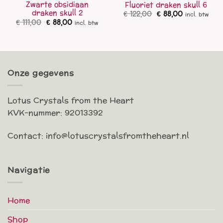
Zwarte obsidiaan
Fluoriet draken skull 6
draken skull 2
Oorspronkelijke
Huidige
€
122,00
€
88,00
incl. btw
prijs
prijs
Oorspronkelijke
Huidige
€
111,00
€
88,00
incl. btw
was:
is:
prijs
prijs
€ 122,00.
€ 88,00.
was:
is:
€ 111,00.
€ 88,00.
Onze gegevens
Lotus Crystals from the Heart
KVK-nummer: 92013392
Contact: info@lotuscrystalsfromtheheart.nl
Navigatie
Home
Shop