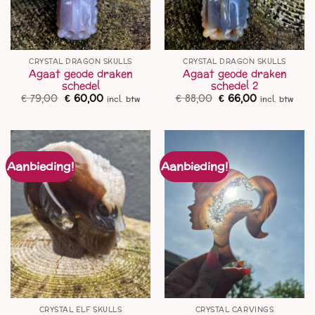
CRYSTAL DRAGON SKULLS
CRYSTAL DRAGON SKULLS
Agaat geode draken
Agaat geode draken
schedel
schedel 2
Oorspronkelijke
Huidige
Oorspronkelijke
Huidige
€
79,00
€
60,00
€
88,00
€
66,00
incl. btw
incl. btw
prijs
prijs
prijs
prijs
was:
is:
was:
is:
€ 79,00.
€ 60,00.
€ 88,00.
€ 66,00.
Aanbieding!
Aanbieding!
CRYSTAL ELF SKULLS
CRYSTAL CARVINGS