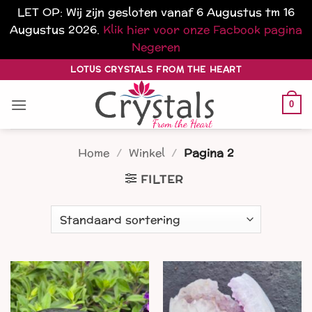
LET OP: Wij zijn gesloten vanaf 6 Augustus tm 16
Augustus 2026.
Klik hier voor onze Facbook pagina
Negeren
Ga
LOTUS CRYSTALS FROM THE HEART
naar
inhoud
0
Home
/
Winkel
/
Pagina 2
FILTER