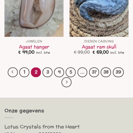
JUWELEN
DIEREN CARVING
Agaat hanger
Agaat ram skull
Oorspronkelijke
Huidige
€
44,00
€
99,00
€
69,00
incl. btw
incl. btw
prijs
prijs
was:
is:
€ 99,00.
€ 69,00.
1
2
3
4
5
…
37
38
39
Onze gegevens
Lotus Crystals from the Heart