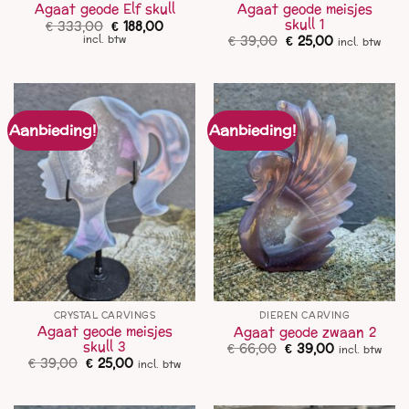
Agaat geode meisjes
Agaat geode Elf skull
skull 1
Oorspronkelijke
Huidige
€
333,00
€
188,00
prijs
prijs
Oorspronkelijke
Huidige
€
39,00
€
25,00
incl. btw
incl. btw
was:
is:
prijs
prijs
€ 333,00.
€ 188,00.
was:
is:
€ 39,00.
€ 25,00.
Aanbieding!
Aanbieding!
CRYSTAL CARVINGS
DIEREN CARVING
Agaat geode meisjes
Agaat geode zwaan 2
skull 3
Oorspronkelijke
Huidige
€
66,00
€
39,00
incl. btw
prijs
prijs
Oorspronkelijke
Huidige
€
39,00
€
25,00
incl. btw
was:
is:
prijs
prijs
€ 66,00.
€ 39,00.
was:
is:
€ 39,00.
€ 25,00.