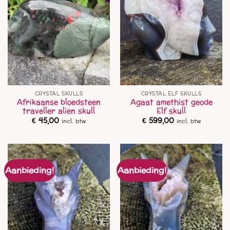
CRYSTAL SKULLS
CRYSTAL ELF SKULLS
Afrikaanse bloedsteen
Agaat amethist geode
traveller alien skull
Elf skull
€
45,00
€
599,00
incl. btw
incl. btw
Aanbieding!
Aanbieding!