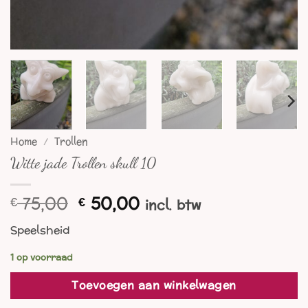
Home
/
Trollen
Witte jade Trollen skull 10
Oorspronkelijke
Huidige
75,00
50,00
€
€
incl. btw
prijs
prijs
Speelsheid
was:
is:
€ 75,00.
€ 50,00.
1 op voorraad
Toevoegen aan winkelwagen