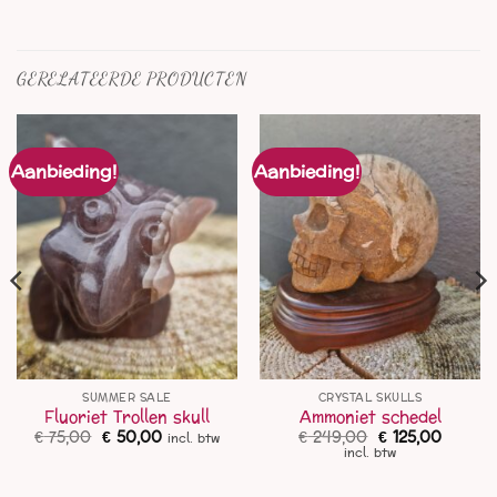
GERELATEERDE PRODUCTEN
Aanbieding!
Aanbieding!
SUMMER SALE
CRYSTAL SKULLS
Fluoriet Trollen skull
Ammoniet schedel
Oorspronkelijke
Huidige
Oorspronkelijk
Huidig
€
75,00
€
50,00
€
249,00
€
125,00
incl. btw
prijs
prijs
prijs
prijs
ke
ge
incl. btw
was:
is:
was:
is:
€ 75,00.
€ 50,00.
€ 249,00.
€ 125,0