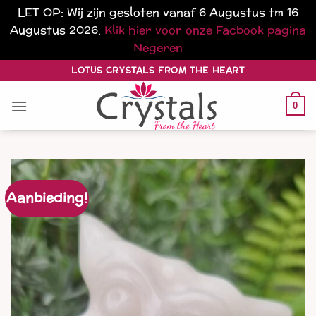
LET OP: Wij zijn gesloten vanaf 6 Augustus tm 16
Augustus 2026.
Klik hier voor onze Facbook pagina
Negeren
Ga
LOTUS CRYSTALS FROM THE HEART
naar
inhoud
0
Aanbieding!