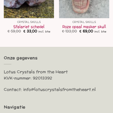
CRYSTAL SKULLS
CRYSTAL SKULLS
Sfalariet schedel
Roze opaal masker skull
Oorspronkelijke
Huidige
Oorspronkelijke
Huidige
€
59,00
€
33,00
€
133,00
€
69,00
incl. btw
incl. btw
prijs
prijs
prijs
prijs
was:
is:
was:
is:
€ 59,00.
€ 33,00.
€ 133,00.
€ 69,00.
Onze gegevens
Lotus Crystals from the Heart
KVK-nummer: 92013392
Contact: info@lotuscrystalsfromtheheart.nl
Navigatie