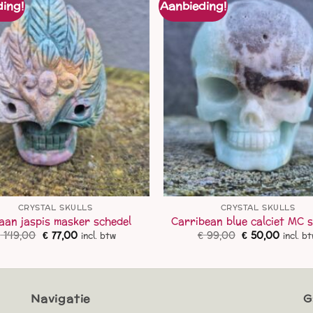
ing!
Aanbieding!
CRYSTAL SKULLS
CRYSTAL SKULLS
aan jaspis masker schedel
Carribean blue calciet MC 
Oorspronkelijke
Huidige
Oorspronkelij
Huidig
€
149,00
€
77,00
€
99,00
€
50,00
incl. btw
incl. b
prijs
prijs
prijs
prijs
was:
is:
was:
is:
€ 149,00.
€ 77,00.
€ 99,00.
€ 50,0
Navigatie
G