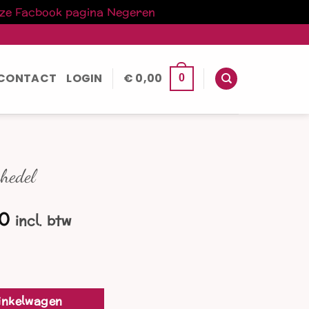
nze Facbook pagina
Negeren
CONTACT
LOGIN
€
0,00
0
chedel
nkelijke
Huidige
0
incl. btw
prijs
is:
0.
€ 303,00.
inkelwagen