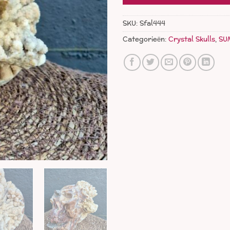
SKU:
Sfal444
Categorieën:
Crystal Skulls
,
SU