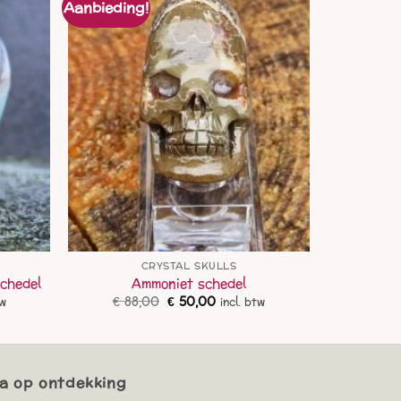
Aanbieding!
CRYSTAL SKULLS
schedel
Ammoniet schedel
ke
e
Oorspronkelijke
Huidige
€
88,00
€
50,00
tw
incl. btw
prijs
prijs
was:
is:
0.
€ 88,00.
€ 50,00.
a op ontdekking