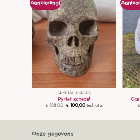
Aanbieding!
Aanbied
S
CRYSTAL SKULLS
el
Pyriet schedel
Oce
elijke
idige
Oorspronkelijke
Huidige
€
188,00
€
100,00
cl. btw
incl. btw
ijs
prijs
prijs
was:
is:
125,00.
€ 188,00.
€ 100,00.
Onze gegevens