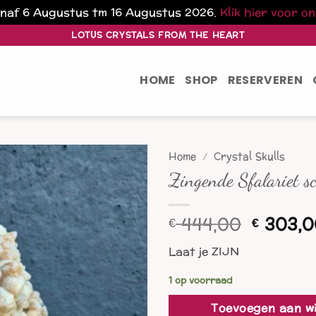
vanaf 6 Augustus tm 16 Augustus 2026.
Klik hier voor o
LOTUS CRYSTALS FROM THE HEART
HOME
SHOP
RESERVEREN
Home
/
Crystal Skulls
Zingende Sfalariet s
Oorspro
444,00
303,0
€
€
prijs
Laat je ZIJN
was:
€ 444,0
1 op voorraad
Toevoegen aan w