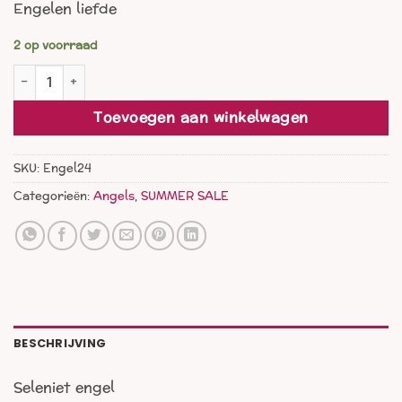
Engelen liefde
was:
is:
€ 29,00.
€ 18,00.
2 op voorraad
Seleniet engel aantal
Toevoegen aan winkelwagen
SKU:
Engel24
Categorieën:
Angels
,
SUMMER SALE
BESCHRIJVING
Seleniet engel