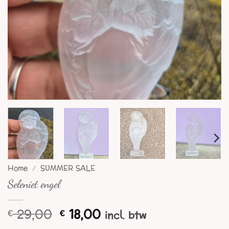
Home
/
SUMMER SALE
Seleniet engel
Oorspronkelijke
Huidige
29,00
18,00
€
€
incl. btw
prijs
prijs