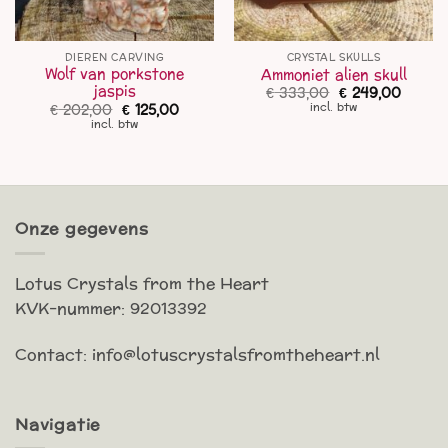
DIEREN CARVING
CRYSTAL SKULLS
Wolf van porkstone
Ammoniet alien skull
jaspis
Oorspronkelijk
Huidig
€
333,00
€
249,00
prijs
prijs
Oorspronkelijke
Huidige
€
202,00
€
125,00
incl. btw
was:
is:
prijs
prijs
incl. btw
€ 333,00.
€ 249,
was:
is:
€ 202,00.
€ 125,00.
Onze gegevens
Lotus Crystals from the Heart
KVK-nummer: 92013392
Contact: info@lotuscrystalsfromtheheart.nl
Navigatie