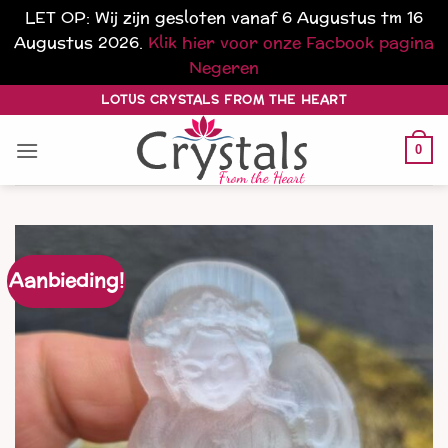
LET OP: Wij zijn gesloten vanaf 6 Augustus tm 16
Augustus 2026.
Klik hier voor onze Facbook pagina
Negeren
Ga
LOTUS CRYSTALS FROM THE HEART
naar
inhoud
0
Aanbieding!