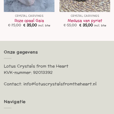
CRYSTAL CARVINGS
CRYSTAL CARVINGS
Roze opaal Gaia
Medusa van pyriet
Oorspronkelijke
Huidige
Oorspronkelijke
Huidige
€
75,00
€
35,00
€
55,00
€
35,00
incl. btw
incl. btw
prijs
prijs
prijs
prijs
was:
is:
was:
is:
€ 75,00.
€ 35,00.
€ 55,00.
€ 35,00.
Onze gegevens
Lotus Crystals from the Heart
KVK-nummer: 92013392
Contact: info@lotuscrystalsfromtheheart.nl
Navigatie