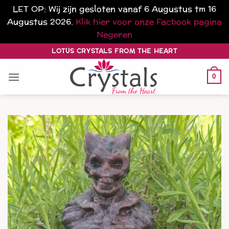
LET OP: Wij zijn gesloten vanaf 6 Augustus tm 16
Augustus 2026.
Klik hier voor onze Facbook pagina
Negeren
Ga
LOTUS CRYSTALS FROM THE HEART
naar
inhoud
0