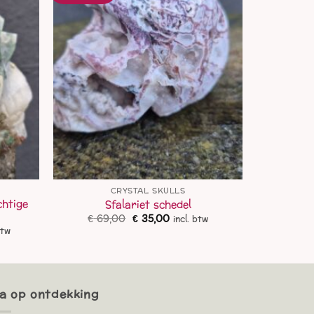
CRYSTAL SKULLS
chtige
Sfalariet schedel
Oorspronkelijke
Huidige
€
69,00
€
35,00
incl. btw
prijs
prijs
ke
ge
btw
was:
is:
€ 69,00.
€ 35,00.
,00.
a op ontdekking