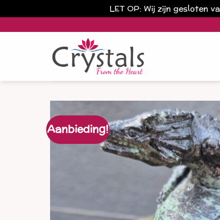
LET OP: Wij zijn gesloten 
Ga
naar
inhoud
Aanbieding!