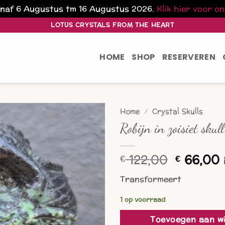
vanaf 6 Augustus tm 16 Augustus 2026.
Klik hier voor o
LOTUS CRYSTALS FROM THE HEART
HOME
SHOP
RESERVEREN
Home
/
Crystal Skulls
Robijn in zoisiet sku
Oorspro
122,00
66,00
€
€
prijs
p
Transformeert
was:
i
€ 122,00
1 op voorraad
Toevoegen aan w