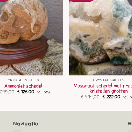
CRYSTAL SKULLS
CRYSTAL SKULLS
Mosagaat schedel met pra
Ammoniet schedel
kristallen grotten
Oorspronkelijke
Huidige
249,00
€
125,00
incl. btw
prijs
prijs
Oorspronkelij
Huidi
€
444,00
€
222,00
incl. 
was:
is:
prijs
prijs
€ 249,00.
€ 125,00.
was:
is:
€ 444,00.
€ 222
Navigatie
G