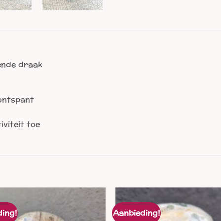
gende draak
 ontspant
iviteit toe
ing!
Aanbieding!