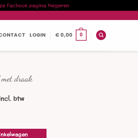
nze Facbook pagina
Negeren
CONTACT
LOGIN
€
0,00
0
ll met draak
nkelijke
Huidige
incl. btw
rijs
s:
.
€ 66,00.
inkelwagen