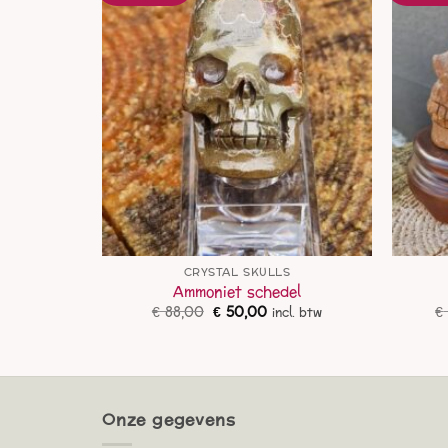
S
CRYSTAL SKULLS
Innerlijk
Ammoniet schedel
Oorspronkelijke
Huidige
€
88,00
€
50,00
€
incl. btw
prijs
prijs
lijke
idige
cl. btw
was:
is:
js
€ 88,00.
€ 50,00.
66,00.
Onze gegevens