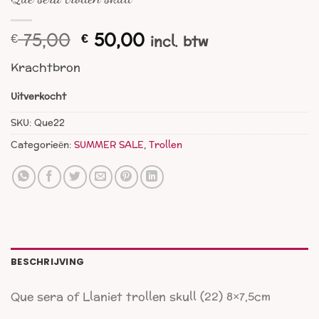
Oorspronkelijke
Huidige
75,00
50,00
€
€
incl. btw
prijs
prijs
Krachtbron
was:
is:
€ 75,00.
€ 50,00.
Uitverkocht
SKU:
Que22
Categorieën:
SUMMER SALE
,
Trollen
BESCHRIJVING
Que sera of Llaniet trollen skull (22) 8×7,5cm