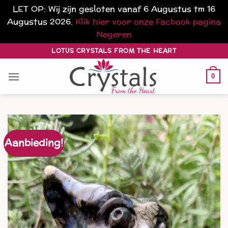
LET OP: Wij zijn gesloten vanaf 6 Augustus tm 16
Augustus 2026.
Klik hier voor onze Facbook pagina
Negeren
Ga
LOTUS CRYSTALS FROM THE HEART
naar
inhoud
0
Aanbieding!