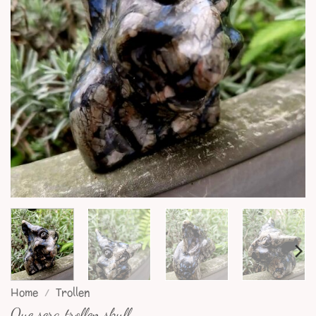
Home
/
Trollen
Que sera trollen skull