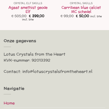
CRYSTAL ELF SKULLS
CRYSTAL SKULLS
Agaat amethist geode
Carribean blue calciet
Elf
MC schedel
Oorspronkelijke
Huidige
Oorspronkelijke
Huidige
€
505,00
€
399,00
€
99,00
€
50,00
incl. btw
prijs
prijs
prijs
prijs
incl. btw
was:
is:
was:
is:
€ 505,00.
€ 399,00.
€ 99,00.
€ 50,00.
Onze gegevens
Lotus Crystals from the Heart
KVK-nummer: 92013392
Contact: info@lotuscrystalsfromtheheart.nl
Navigatie
Home