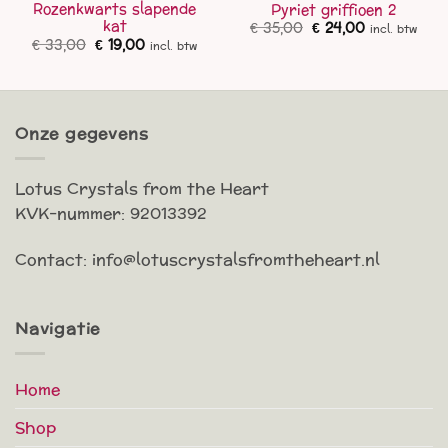
Rozenkwarts slapende
Pyriet griffioen 2
kat
Oorspronkelijke
Huidige
€
35,00
€
24,00
incl. btw
prijs
prijs
Oorspronkelijke
Huidige
€
33,00
€
19,00
incl. btw
was:
is:
prijs
prijs
€ 35,00.
€ 24,00.
was:
is:
€ 33,00.
€ 19,00.
Onze gegevens
Lotus Crystals from the Heart
KVK-nummer: 92013392
Contact: info@lotuscrystalsfromtheheart.nl
Navigatie
Home
Shop