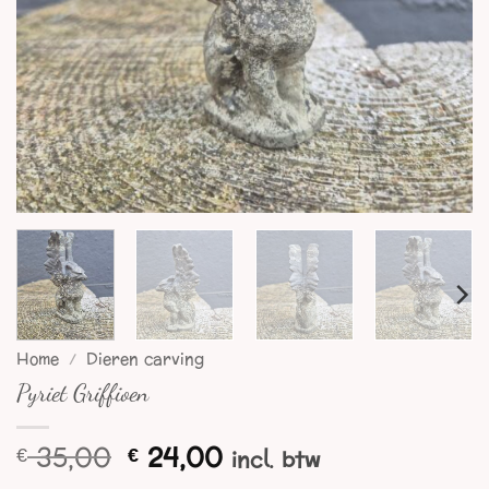
Home
/
Dieren carving
Pyriet Griffioen
Oorspronkelijke
Huidige
35,00
24,00
€
€
incl. btw
prijs
prijs