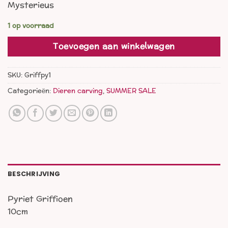
Mysterieus
was:
is:
€ 35,00.
€ 24,00.
1 op voorraad
Toevoegen aan winkelwagen
SKU:
Griffpy1
Categorieën:
Dieren carving
,
SUMMER SALE
BESCHRIJVING
Pyriet Griffioen
10cm