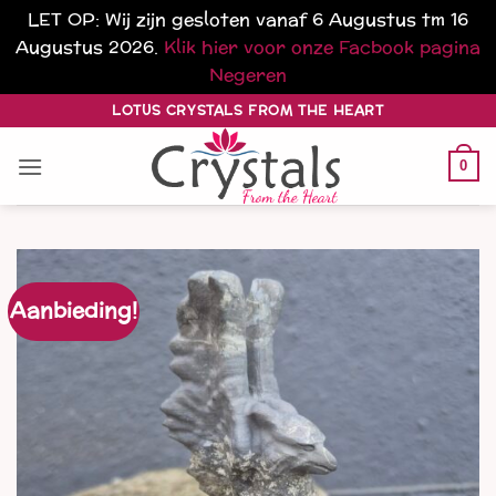
LET OP: Wij zijn gesloten vanaf 6 Augustus tm 16
Augustus 2026.
Klik hier voor onze Facbook pagina
Negeren
Ga
LOTUS CRYSTALS FROM THE HEART
naar
inhoud
0
Aanbieding!