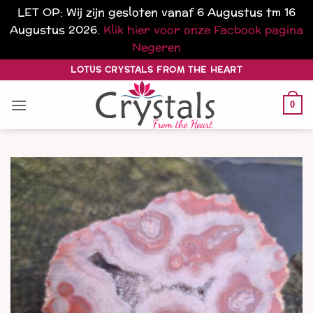
LET OP: Wij zijn gesloten vanaf 6 Augustus tm 16
Augustus 2026.
Klik hier voor onze Facbook pagina
Negeren
Ga
LOTUS CRYSTALS FROM THE HEART
naar
inhoud
0