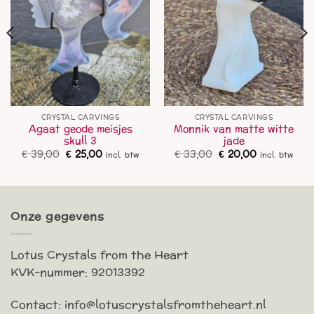
CRYSTAL CARVINGS
CRYSTAL CARVINGS
Agaat geode meisjes
Monnik van matte witte
skull 3
jade
Oorspronkelijke
Huidige
Oorspronkelijke
Huidige
€
39,00
€
25,00
€
33,00
€
20,00
incl. btw
incl. btw
prijs
prijs
prijs
prijs
was:
is:
was:
is:
€ 39,00.
€ 25,00.
€ 33,00.
€ 20,00.
Onze gegevens
Lotus Crystals from the Heart
KVK-nummer: 92013392
Contact: info@lotuscrystalsfromtheheart.nl