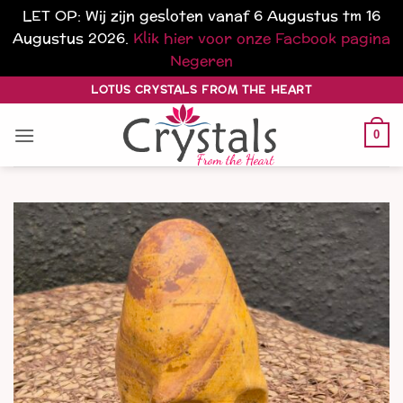
LET OP: Wij zijn gesloten vanaf 6 Augustus tm 16
Augustus 2026.
Klik hier voor onze Facbook pagina
Negeren
Ga
LOTUS CRYSTALS FROM THE HEART
naar
inhoud
0