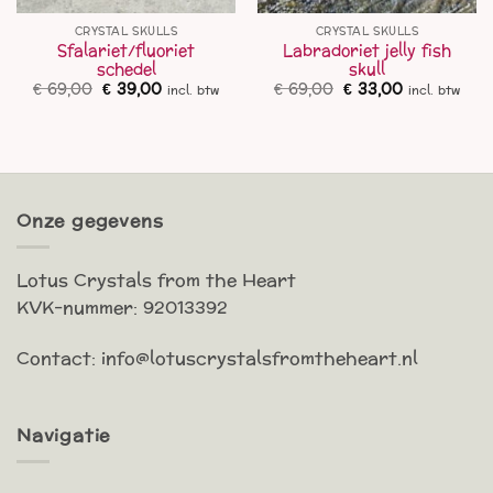
CRYSTAL SKULLS
CRYSTAL SKULLS
Sfalariet/fluoriet
Labradoriet jelly fish
schedel
skull
ke
ige
Oorspronkelijke
Huidige
Oorspronkelijke
Huidige
€
69,00
€
39,00
€
69,00
€
33,00
incl. btw
incl. btw
prijs
prijs
prijs
prijs
,00.
was:
is:
was:
is:
€ 69,00.
€ 39,00.
€ 69,00.
€ 33,00.
Onze gegevens
Lotus Crystals from the Heart
KVK-nummer: 92013392
Contact: info@lotuscrystalsfromtheheart.nl
Navigatie