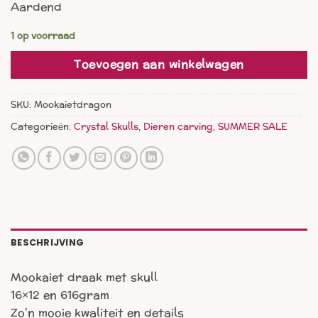
Aardend
was:
is:
€ 175,00.
€ 125,00.
1 op voorraad
Toevoegen aan winkelwagen
SKU:
Mookaietdragon
Categorieën:
Crystal Skulls
,
Dieren carving
,
SUMMER SALE
BESCHRIJVING
Mookaiet draak met skull
16×12 en 616gram
Zo’n mooie kwaliteit en details