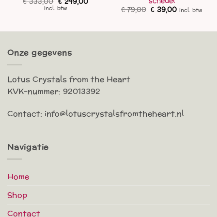
schedel
Oorspronkelijke
Huidige
€
333,00
€
249,00
prijs
prijs
Oorspronkelijke
Huidige
€
79,00
€
39,00
incl. btw
incl. btw
was:
is:
prijs
prijs
€ 333,00.
€ 249,00.
was:
is:
€ 79,00.
€ 39,00.
Onze gegevens
Lotus Crystals from the Heart
KVK-nummer: 92013392
Contact: info@lotuscrystalsfromtheheart.nl
Navigatie
Home
Shop
Contact