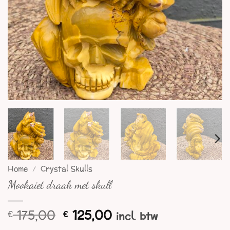
Home
/
Crystal Skulls
Mookaiet draak met skull
Oorspronkelijke
Huidige
175,00
125,00
€
€
incl. btw
prijs
prijs