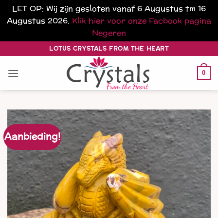
LET OP: Wij zijn gesloten vanaf 6 Augustus tm 16
Augustus 2026.
Klik hier voor onze Facbook pagina
Negeren
Ga
LOTUS CRYSTALS FROM THE HEART
naar
inhoud
0
Aanbieding!