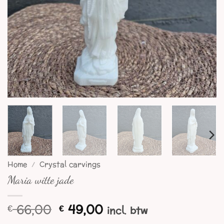
Home
/
Crystal carvings
Maria witte jade
Oorspronkelijke
Huidige
66,00
49,00
€
€
incl. btw
prijs
prijs