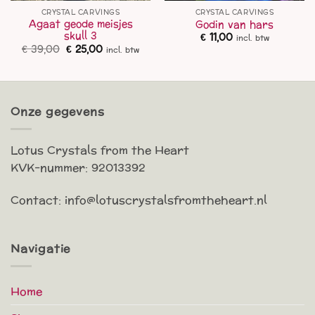
CRYSTAL CARVINGS
CRYSTAL CARVINGS
Agaat geode meisjes
Godin van hars
skull 3
€
11,00
incl. btw
Oorspronkelijke
Huidige
€
39,00
€
25,00
incl. btw
prijs
prijs
was:
is:
€ 39,00.
€ 25,00.
Onze gegevens
Lotus Crystals from the Heart
KVK-nummer: 92013392
Contact: info@lotuscrystalsfromtheheart.nl
Navigatie
Home