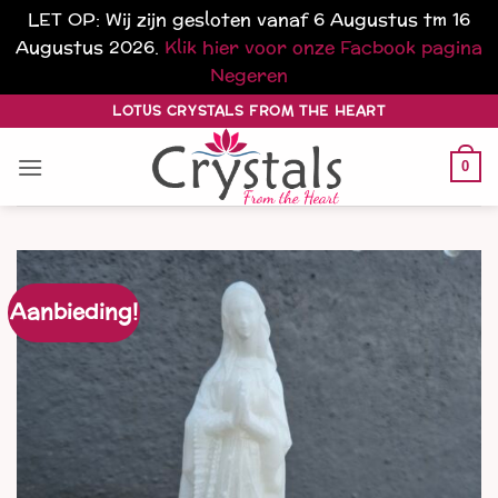
LET OP: Wij zijn gesloten vanaf 6 Augustus tm 16
Augustus 2026.
Klik hier voor onze Facbook pagina
Negeren
Ga
LOTUS CRYSTALS FROM THE HEART
naar
inhoud
0
Aanbieding!